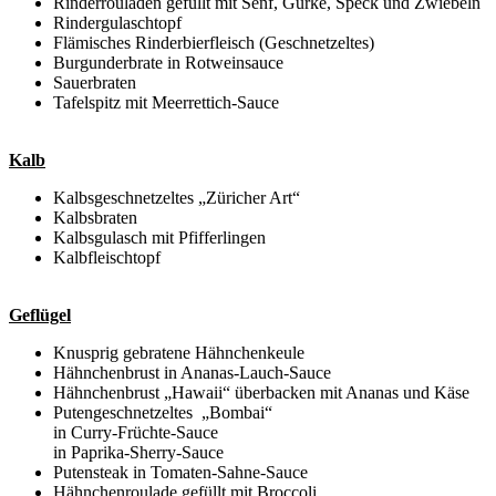
Rinderrouladen gefüllt mit Senf, Gurke, Speck und Zwiebeln
Rindergulaschtopf
Flämisches Rinderbierfleisch (Geschnetzeltes)
Burgunderbrate in Rotweinsauce
Sauerbraten
Tafelspitz mit Meerrettich-Sauce
Kalb
Kalbsgeschnetzeltes „Züricher Art“
Kalbsbraten
Kalbsgulasch mit Pfifferlingen
Kalbfleischtopf
Geflügel
Knusprig gebratene Hähnchenkeule
Hähnchenbrust in Ananas-Lauch-Sauce
Hähnchenbrust „Hawaii“ überbacken mit Ananas und Käse
Putengeschnetzeltes „Bombai“
in Curry-Früchte-Sauce
in Paprika-Sherry-Sauce
Putensteak in Tomaten-Sahne-Sauce
Hähnchenroulade gefüllt mit Broccoli